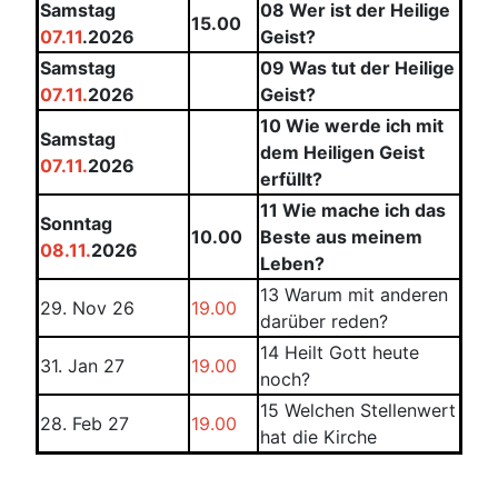
Samstag
08 Wer ist der Heilige
15.00
07.11
.2026
Geist?
Samstag
09 Was tut der Heilige
07.11.
2026
Geist?
10 Wie werde ich mit
Samstag
dem Heiligen Geist
07.11.
2026
erfüllt?
11 Wie mache ich das
Sonntag
10.00
Beste aus meinem
08.11.
2026
Leben?
13 Warum mit anderen
29. Nov 26
19.00
darüber reden?
14 Heilt Gott heute
31. Jan 27
19.00
noch?
15 Welchen Stellenwert
28. Feb 27
19.00
hat die Kirche