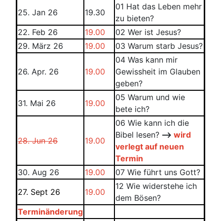
01 Hat das Leben mehr
25. Jan 26
19.30
zu bieten?
22. Feb 26
19.00
02 Wer ist Jesus?
29. März 26
19.00
03 Warum starb Jesus?
04 Was kann mir
26. Apr. 26
19.00
Gewissheit im Glauben
geben?
05 Warum und wie
31. Mai 26
19.00
bete ich?
06 Wie kann ich die
Bibel lesen?
-->
wird
28. Jun 26
19.00
verlegt auf neuen
Termin
30. Aug 26
19.00
07 Wie führt uns Gott?
12 Wie widerstehe ich
27. Sept 26
19.00
dem Bösen?
Terminänderung